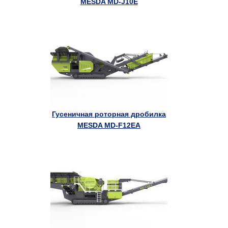
MESDA MD-J10E
Гусеничная роторная дробилка
MESDA MD-F12EA