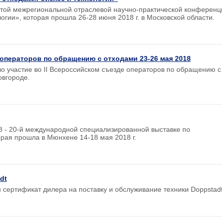
ытой межрегиональной отраслевой научно-практической конференц
огии», которая прошла 26-28 июня 2018 г. в Московской области.
 операторов по обращению с отходами 23-26 мая 2018
о участие во II Всероссийском съезде операторов по обращению с
овгороде.
8 - 20-й международной специализированной выставке по
орая прошла в Мюнхене 14-18 мая 2018 г.
dt
 сертификат дилера на поставку и обслуживание техники Doppstadt