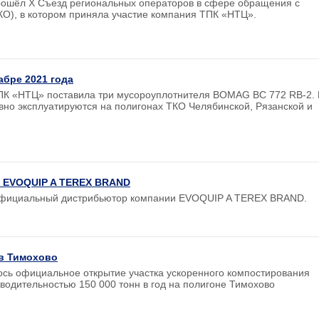
прошёл X Съезд региональных операторов в сфере обращения с
О), в котором приняла участие компания ТПК «НТЦ».
абре 2021 года
К «НТЦ» поставила три мусороуплотнителя BOMAG BC 772 RB-2. 
вно эксплуатируются на полигонах ТКО Челябинской, Рязанской и
а EVOQUIP A TEREX BRAND
 официальный дистрибьютор компании EVOQUIP A TEREX BRAND.
 в Тимохово
лось официальное открытие участка ускоренного компостирования
водительностью 150 000 тонн в год на полигоне Тимохово