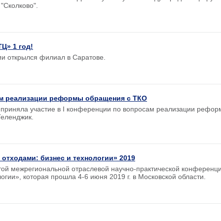
"Сколково".
Ц» 1 год!
ии открылся филиал в Саратове.
ам реализации реформы обращения с ТКО
 приняла участие в I конференции по вопросам реализации рефо
Геленджик.
 отходами: бизнес и технологии» 2019
ытой межрегиональной отраслевой научно-практической конференц
огии», которая прошла 4-6 июня 2019 г. в Московской области.