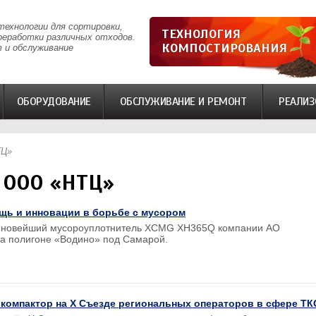
технологии для сортировки,
ТЕХНОЛОГИЯ
реработки различных отходов.
КОМПОСТИРОВАНИЯ
 и обслуживание
ОБОРУДОВАНИЕ
ОБСЛУЖИВАНИЕ И РЕМОНТ
РЕАЛИЗ
ТЦ»
 ООО «НТЦ»
щь и инновации в борьбе с мусором
 новейший мусороуплотнитель XCMG XH365Q компании АО
на полигоне «Водино» под Самарой.
компактор на X Съезде региональных операторов в сфере ТК