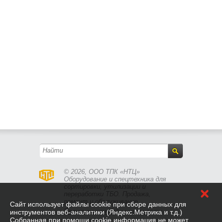
© 2026, ООО ТПК «НТЦ»
Оборудование и спецтехника для
сортировки, утилизации и
переработки ТБО. Продажа,
ремонт и обслуживание.
Cайт использует файлы cookie при сборе данных для
Политика конфиденциальности
инструментов веб-аналитики (Яндекс.Метрика и т.д.)
Собранная при помощи cookie информация не может