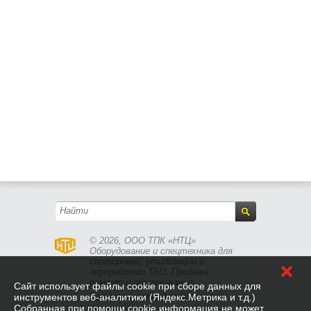
© 2026, ООО ТПК «НТЦ»
Оборудование и спецтехника для
сортировки, утилизации и
переработки ТБО. Продажа,
ремонт и обслуживание.
Cайт использует файлы cookie при сборе данных для
Политика конфиденциальности
инструментов веб-аналитики (Яндекс.Метрика и т.д.)
Собранная при помощи cookie информация не может