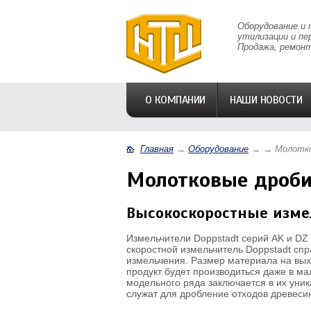
Оборудование и 
утилизации и пе
Продажа, ремонт
О КОМПАНИИ
НАШИ НОВОСТИ
Главная
→
Оборудование
→
→
Молотко
Молотковые дроб
Высокоскоростные изме
Измельчители Doppstadt серий AK и D
скоростной измельчитель Doppstadt спр
измельчения. Размер материала на вых
продукт будет производиться даже в м
модельного ряда заключается в их уни
служат для дробление отходов древесин