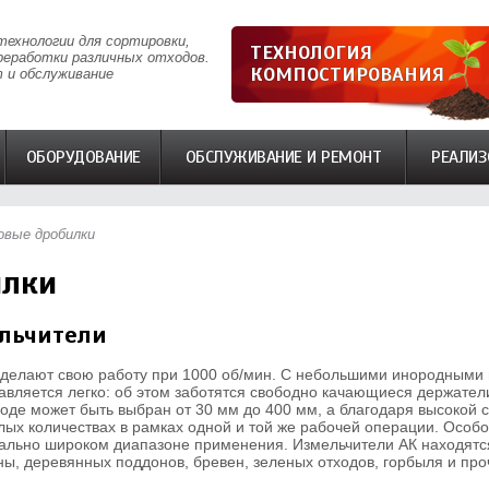
технологии для сортировки,
ТЕХНОЛОГИЯ
реработки различных отходов.
КОМПОСТИРОВАНИЯ
 и обслуживание
ОБОРУДОВАНИЕ
ОБСЛУЖИВАНИЕ И РЕМОНТ
РЕАЛИЗ
вые дробилки
илки
льчители
Z делают свою работу при 1000 об/мин. С небольшими инородными
авляется легко: об этом заботятся свободно качающиеся держател
оде может быть выбран от 30 мм до 400 мм, а благодаря высокой 
алых количествах в рамках одной и той же рабочей операции. Осо
кально широком диапазоне применения. Измельчители АК находятся
ы, деревянных поддонов, бревен, зеленых отходов, горбыля и про